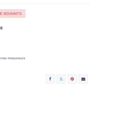
DE SOUHAITS
RE
erres mesureurs