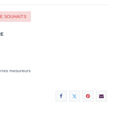
DE SOUHAITS
RE
erres mesureurs