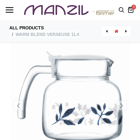
0
ALL PRODUCTS
WARM BLEND VERSEUSE 1L4
[V1410] Bruex Verseuse 1L4
[V1396] Ahava Green Verseuse 1L4