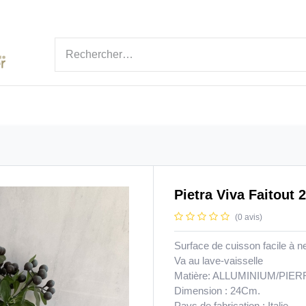
ÉGORIES
MARQUE
NOUVEAUTÉ
BLOGS
Pietra Viva Faitout
(0 avis)
Surface de cuisson facile à ne
Va au lave-vaisselle
Matière: ALLUMINIUM/PIER
Dimension : 24Cm.
Pays de fabrication : Italie.