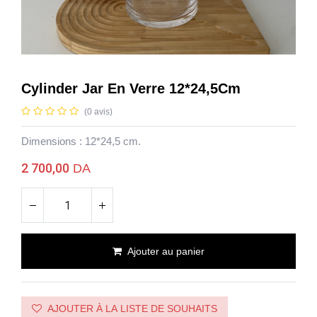
Cylinder Jar En Verre 12*24,5Cm
(0 avis)
Dimensions : 12*24,5 cm.
2 700,00
DA
Ajouter au panier
Cylinder Jar En Verre 12*24,5Cm
AJOUTER À LA LISTE DE SOUHAITS