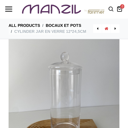
0
ALL PRODUCTS
BOCAUX ET POTS
CYLINDER JAR EN VERRE 12*24,5CM
[KV.SLN.055] Cylinder Jar A Pied 12*37,5Cm
[KA.NOA.033N] Noa Coupe A Pied Noir & Doree Petite