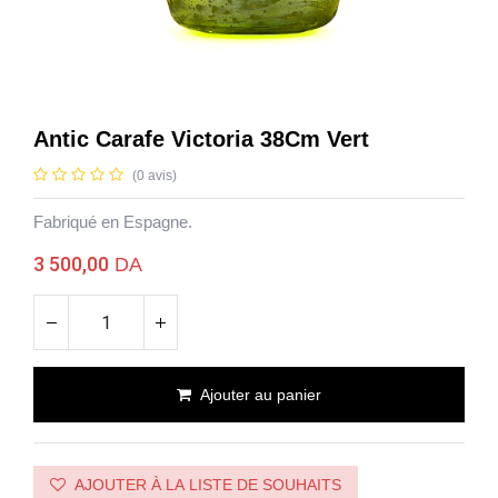
Antic Carafe Victoria 38Cm Vert
(0 avis)
Fabriqué en Espagne.
3 500,00
DA
Ajouter au panier
Antic Carafe Victoria 38Cm Vert
AJOUTER À LA LISTE DE SOUHAITS