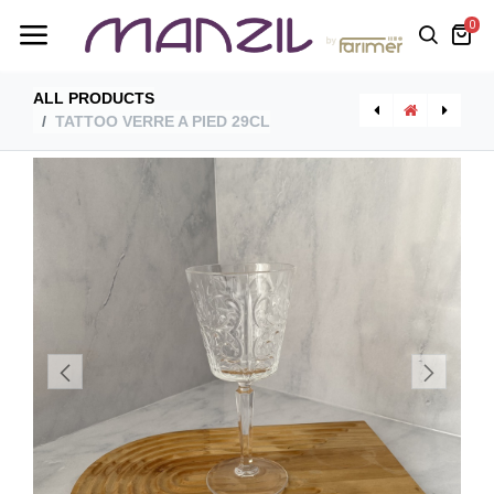
0
ALL PRODUCTS
TATTOO VERRE A PIED 29CL
[SA6X50ZE/IF] Zeus Fire Couteau A Dessert 6 Pieces
[KSF-2002] Volupto Poele Inox 28X5Cm