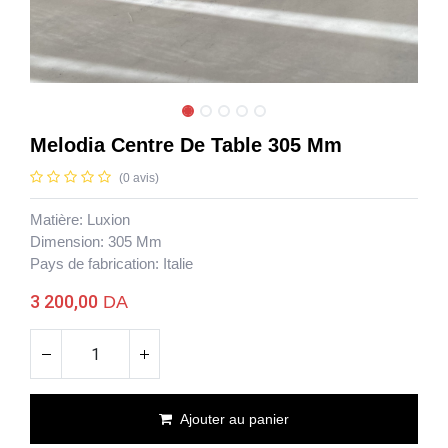
Melodia Centre De Table 305 Mm
(0 avis)
Matière: Luxion
Dimension: 305 Mm
Pays de fabrication: Italie
3 200,00
DA
Melodia Centre De Table 305 Mm
Ajouter au panier