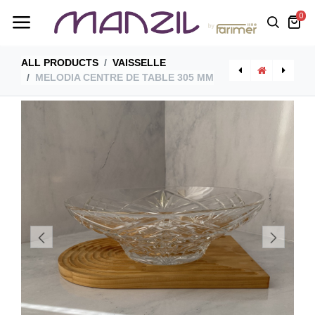
0
ALL PRODUCTS
VAISSELLE
MELODIA CENTRE DE TABLE 305 MM
[25766020506] Melodia Verre 36 Cl
[SC6180MT/10] Marte Fourchette A Gateau 6 Pieces