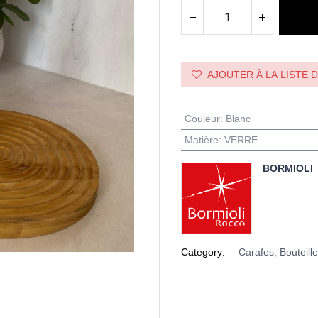
AJOUTER À LA LISTE 
Couleur
:
Blanc
Matière
:
VERRE
BORMIOLI
Category:
Carafes, Bouteill